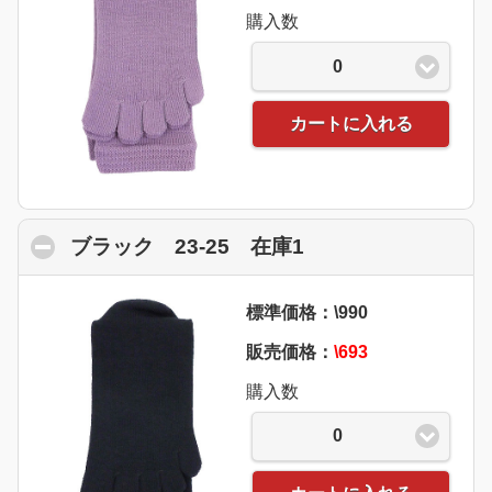
購入数
0
カートに入れる
ブラック 23-25 在庫1
click to collapse 
標準価格：\990
販売価格：
\693
購入数
0