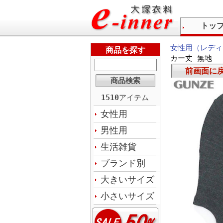
トッ
女性用（レディ
商品を探す
カー丈 無地
前画面に
1510
アイテム
女性用
男性用
生活雑貨
ブランド別
大きいサイズ
小さいサイズ