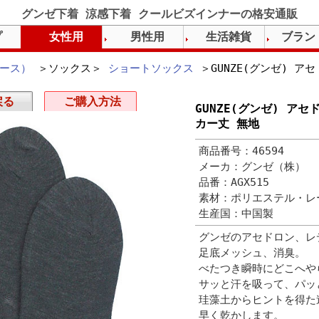
グンゼ下着 涼感下着 クールビズインナーの格安通販
プ
女性用
男性用
生活雑貨
ブラン
ース）
＞ソックス＞
ショートソックス
＞GUNZE(グンゼ) ア
戻る
ご購入方法
GUNZE(グンゼ) ア
カー丈 無地
商品番号：46594
メーカ：グンゼ（株）
品番：AGX515
素材：ポリエステル・レ
生産国：中国製
グンゼのアセドロン、レ
足底メッシュ、消臭。
べたつき瞬時にどこへや
サッと汗を吸って、パッ
珪藻土からヒントを得た
早く乾かします。