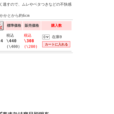
く逃すので、ムレやベタつきなどの不快感
はかかとから約6cm
標準価格
販売価格
購入数
税込
税込
在庫0
24
\440
\308
(\400)
(\280)