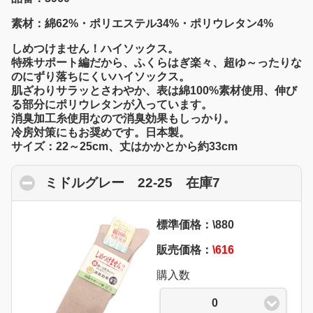
素材：綿62%・ポリエステル34%・ポリウレタン4%
しめつけません！ハイソックス。
特殊サポート編だから、ふくらはぎ楽々、超ゆ～ったりな
のにずり落ちにくいハイソックス。
肌ざわりサラッとさわやか、表は綿100%素材使用、伸び
る部分にポリウレタンが入っています。
消臭加工糸使用なので消臭効果もしっかり。
冷房対策にもお奨めです。日本製。
サイズ：22～25cm、丈はかかとから約33cm
ミドルグレー 22-25 在庫7
click to colla
標準価格：\880
販売価格：
\616
購入数
0