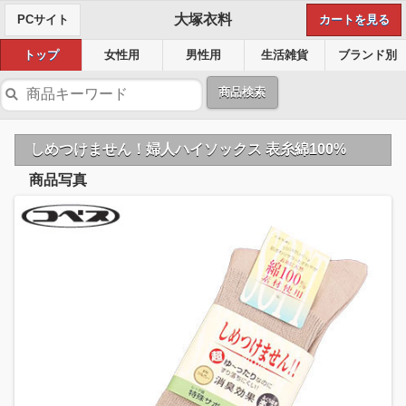
大塚衣料
PCサイト
カートを見る
トップ
女性用
男性用
生活雑貨
ブランド別
商品検索
しめつけません！婦人ハイソックス 表糸綿100%
商品写真