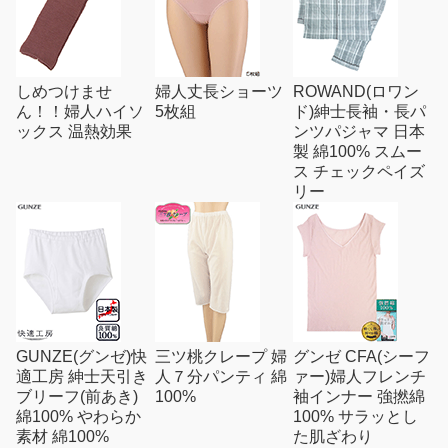
しめつけませ
婦人丈長ショーツ
ROWAND(ロワン
ん！！婦人ハイソ
5枚組
ド)紳士長袖・長パ
ックス 温熱効果
ンツパジャマ 日本
製 綿100% スムー
ス チェックペイズ
リー
GUNZE(グンゼ)快
三ツ桃クレープ 婦
グンゼ CFA(シーフ
適工房 紳士天引き
人７分パンティ 綿
ァー)婦人フレンチ
ブリーフ(前あき)
100%
袖インナー 強撚綿
綿100% やわらか
100% サラッとし
素材 綿100%
た肌ざわり