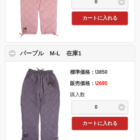
0
カートに入れる
パープル M-L 在庫1
click to collapse co
標準価格：\3850
販売価格：
\2695
購入数
0
カートに入れる