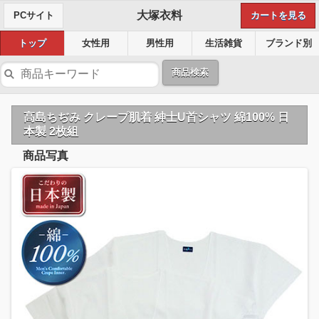
大塚衣料
PCサイト
カートを見る
トップ
女性用
男性用
生活雑貨
ブランド別
商品検索
高島ちぢみ クレープ肌着 紳士U首シャツ 綿100% 日
本製 2枚組
商品写真