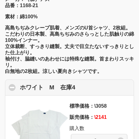
品番：1168-21
素材：綿100%
高島ちぢみクレープ肌着、メンズのU首シャツ、2枚組。
こだわりの日本製、高島ちぢみのさらっとした肌触りの綿
100%インナー。
立体裁断、すっきり縫製。丈夫で目立たないすっきりとし
た仕上がり。
袖付け、脇縫いのあわせには特殊な縫製。首まわりスッキ
リ。
白無地の2枚組。涼しい夏向きシャツです。
ホワイト M 在庫4
click to collapse cont
標準価格：\3058
販売価格：
\2141
購入数