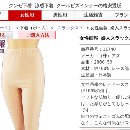
グンゼ下着 涼感下着 クールビズインナーの格安通販
プ
女性用
男性用
生活雑貨
ブラン
ース）
＞下着（ボトム）＞
スラックス下
＞女性画報 婦人スラ
戻る
ご購入方法
女性画報 婦人スラック
商品番号：11740
メーカ：（株）アズ
品番：2800-59
素材：綿100% レース
生産国：日本製
女性画報のレディースス
綿100%の薄手。
ソフトな肌触り、優しい
はいた感じがとてもしっ
です。
細巾のウェストゴムの配
なく、こんな何気ないス