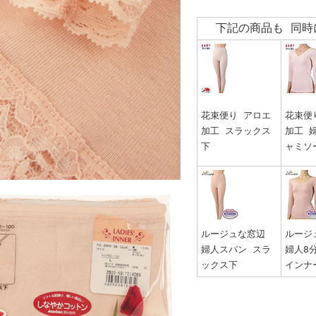
下記の商品も 同時
花束便り アロエ
花束便
加工 スラックス
加工 
下
ャミソ
ルージュな窓辺
ルージ
婦人スパン スラ
婦人8
ックス下
インナ