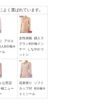
によく選ばれています｡
女性画報 婦人ラ
り アロエ
グラン8分袖イン
婦人8分袖キ
ナー しなやかコ
ール
ットン
ュな窓辺
花束便り ソフト
分袖ニュー
カップ付 8分袖キ
ー
ャミソール