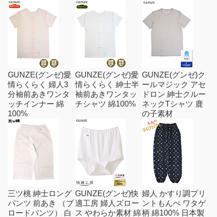
GUNZE(グンゼ)愛
GUNZE(グンゼ)愛
GUNZE(グンゼ)ク
情らくらく 婦人3
情らくらく 紳士半
ールマジック アセ
分袖前あきワンタ
袖前あきワンタッ
ドロン 紳士クルー
ッチインナー 綿
チシャツ 綿100%
ネックTシャツ 鹿
100%
の子素材
三ツ桃 紳士ロング
GUNZE(グンゼ)快
婦人 かすり調プリ
パンツ 前あき （ブ
適工房 婦人ズロー
ントもんぺ ワタゲ
ロードパンツ） 白
ス やわらか素材 綿
柄 綿100% 日本製