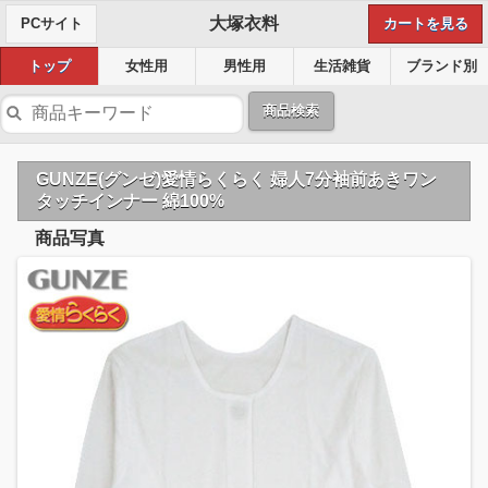
大塚衣料
PCサイト
カートを見る
トップ
女性用
男性用
生活雑貨
ブランド別
商品検索
GUNZE(グンゼ)愛情らくらく 婦人7分袖前あきワン
タッチインナー 綿100%
商品写真