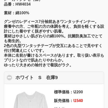
品番：HW4034
素材：綿100%
グンゼのレディース7分袖前あきワンタッチインナー。
療養中の方、ご年配の方の体調を考え、負担を軽くする設
計にした着やすく脱ぎやすい肌着。
素材はやさしい肌ざわりの綿100%。抗菌防臭加工でとて
も衛生的。
2色の丸型ワンタッチテープが交互にあることで見やすく
付け間違えにくいです。
本体に名前が書けるスペースがあります。取り扱い表示も
プリントなので肌あたりやわらか。
ゆったり大きめの袖付きで着脱がラク。
ホワイト S 在庫9
click to collapse conte
標準価格：\2200
販売価格：
\1540