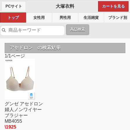
大塚衣料
PCサイト
カートを見る
トップ
女性用
男性用
生活雑貨
ブランド別
商品検索
アセドロン の検索結果
1/1ページ
グンゼ アセドロン
婦人ノンワイヤー
ブラジャー
MB4055
\1925