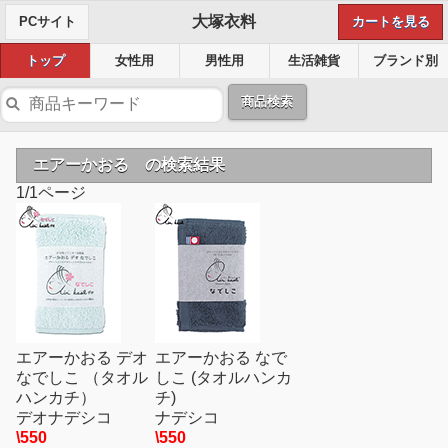
大塚衣料
PCサイト
カートを見る
トップ
女性用
男性用
生活雑貨
ブランド別
商品検索
エアーかおる の検索結果
1/1ページ
エアーかおる デオ
エアーかおる なで
なでしこ （タオル
しこ (タオルハンカ
ハンカチ）
チ)
デオナデシコ
ナデシコ
\550
\550