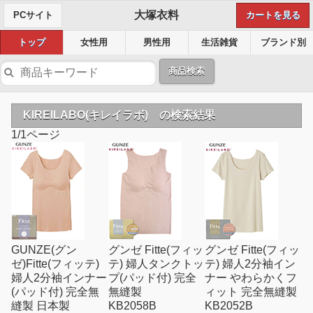
大塚衣料
PCサイト
カートを見る
トップ
女性用
男性用
生活雑貨
ブランド別
商品検索
KIREILABO(キレイラボ) の検索結果
1/1ページ
GUNZE(グン
グンゼ Fitte(フィッ
グンゼ Fitte(フィッ
ゼ)Fitte(フィッテ)
テ) 婦人タンクトッ
テ) 婦人2分袖イン
婦人2分袖インナー
プ(パッド付) 完全
ナー やわらかくフ
(パッド付) 完全無
無縫製
ィット 完全無縫製
縫製 日本製
KB2058B
KB2052B