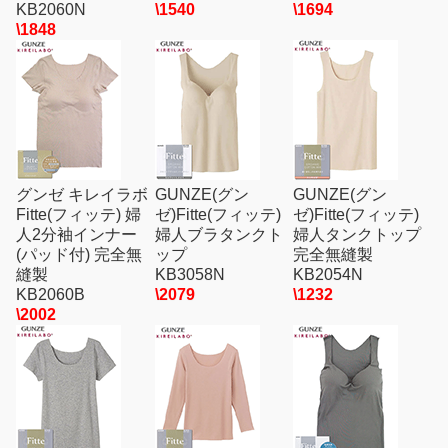
KB2060N
\1540
\1694
\1848
グンゼ キレイラボ
GUNZE(グン
GUNZE(グン
Fitte(フィッテ) 婦
ゼ)Fitte(フィッテ)
ゼ)Fitte(フィッテ)
人2分袖インナー
婦人ブラタンクト
婦人タンクトップ
(パッド付) 完全無
ップ
完全無縫製
縫製
KB3058N
KB2054N
KB2060B
\2079
\1232
\2002