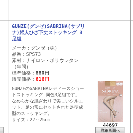
GUNZE(グンゼ)SABRINA(サブリ
ナ)婦人ひざ下丈ストッキング 3
足組
メーカ：グンゼ（株）
品番：SPS73
素材：ナイロン・ポリウレタン
（年間）
標準価格：
880円
販売価格：
616円
GUNZEのSABRINAレディースショー
トストッキング 同色3足組です。
なめらかな肌ざわりで美しいシルエ
ット。足の形にセットされた足型成
型のストッキング。
サイズ：22～25cm
44697
詳細画面へ