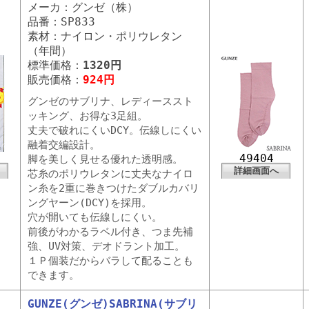
メーカ：グンゼ（株）
品番：SP833
素材：ナイロン・ポリウレタン
（年間）
標準価格：
1320円
販売価格：
924円
グンゼのサブリナ、レディーススト
ッキング、お得な3足組。
丈夫で破れにくいDCY。伝線しにくい
融着交編設計。
49404
脚を美しく見せる優れた透明感。
詳細画面へ
芯糸のポリウレタンに丈夫なナイロ
ン糸を2重に巻きつけたダブルカバリ
ングヤーン(DCY)を採用。
穴が開いても伝線しにくい。
前後がわかるラベル付き、つま先補
強、UV対策、デオドラント加工。
１Ｐ個装だからバラして配ることも
できます。
GUNZE(グンゼ)SABRINA(サブリ