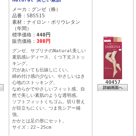
メーカ：グンゼ（株）
品番：SBS515
素材：ナイロン・ポリウレタン
（年間）
標準価格：
440円
販売価格：
308円
グンゼ、サブリナのNatural美しい
素肌感レディース、くつ下丈ストッ
キング。
穴があいても伝線しにくい。
締め付け感の少ない、やさしいはき
40457
心地のストッキング。
詳細画面へ
なめらかでやさしいフィット感、自
然で美しい素肌のような透明感。
ソフトフィットくちゴム。切り替え
が目立ちにくい、つま先シアー補
強。
かかとは足の形にセット。
サイズ：22～25cm