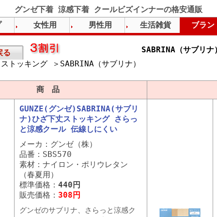
グンゼ下着 涼感下着 クールビズインナーの格安通販
プ
女性用
男性用
生活雑貨
ブラン
SABRINA（サブリ
戻る
ストッキング ＞SABRINA（サブリナ）
）
商 品
GUNZE(グンゼ)SABRINA(サブリ
ナ)ひざ下丈ストッキング さらっ
と涼感クール 伝線しにくい
メーカ：グンゼ（株）
品番：SBS570
素材：ナイロン・ポリウレタン
（春夏用）
標準価格：
440円
販売価格：
308円
グンゼのサブリナ、さらっと涼感ク