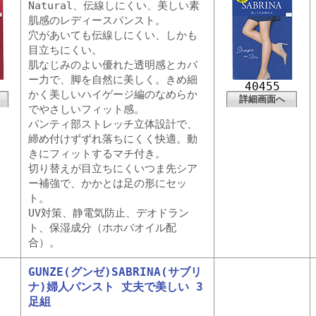
Natural、伝線しにくい、美しい素
肌感のレディースパンスト。
穴があいても伝線しにくい、しかも
目立ちにくい。
肌なじみのよい優れた透明感とカバ
ー力で、脚を自然に美しく。きめ細
40455
かく美しいハイゲージ編のなめらか
詳細画面へ
でやさしいフィット感。
パンティ部ストレッチ立体設計で、
締め付けずずれ落ちにくく快適。動
きにフィットするマチ付き。
切り替えが目立ちにくいつま先シア
ー補強で、かかとは足の形にセッ
ト。
UV対策、静電気防止、デオドラン
ト、保湿成分（ホホバオイル配
合）。
GUNZE(グンゼ)SABRINA(サブリ
ナ)婦人パンスト 丈夫で美しい 3
足組