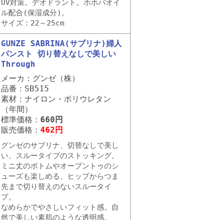
UV対策。デオドラント。ホホバオイ
ル配合(保湿成分)。
サイズ：22～25cm
GUNZE SABRINA(サブリナ)婦人
パンスト 切り替えなしで美しい
Through
メーカ：グンゼ（株）
品番：SB515
素材：ナイロン・ポリウレタン
（年間）
標準価格：
660円
販売価格：
462円
グンゼのサブリナ、切替なしで美し
い、スルータイプのストッキング。
ミニ丈のボトムやオープントゥのシ
ューズも楽しめる、ヒップからつま
先まで切り替えのないスルータイ
プ。
なめらかでやさしいフィット感。自
然で美しい素肌のような透明感。