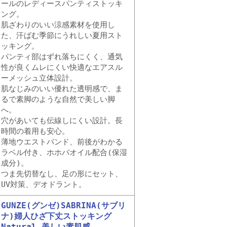
ールのレディースパンティストッキ
ング。
肌ざわりのいい涼感素材を使用し
た、汗ばむ季節にうれしい夏用スト
ッキング。
パンティ部はずれ落ちにくく、通気
性が良くムレにくい快適なエアスル
ーメッシュ立体設計。
肌なじみのいい優れた透明感で、ま
るで素脚のような自然で美しい脚
へ。
穴があいても伝線しにくい設計。長
時間の着用も安心。
薄地ウエストバンド、前後がわかる
ラベル付き、ホホバオイル配合(保湿
成分)。
つま先切替なし、足の形にセット、
UV対策、デオドラント。
GUNZE(グンゼ)SABRINA(サブリ
ナ)婦人ひざ下丈ストッキング
Natural 美しい素肌感