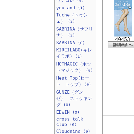
ウチコレ
(0)
you and
(1)
Tuche（トゥシ
ェ）
(2)
SABRINA（サブリ
ナ）
(2)
40453
SABRINA
(0)
詳細画面へ
KIREILABO(キレ
イラボ)
(1)
HOTMAGIC（ホッ
トマジック）
(0)
Heat Top(ヒー
ト トップ)
(0)
GUNZE（グン
ゼ） ストッキン
グ
(0)
EDWIN
(0)
cross talk
club
(0)
Cloudnine
(0)