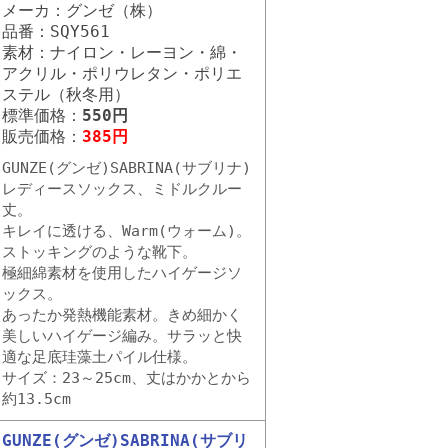
メーカ：グンゼ（株）
品番：SQY561
素材：ナイロン・レーヨン・綿・
アクリル・ポリウレタン・ポリエ
ステル（秋冬用）
標準価格：
550円
販売価格：
385円
GUNZE(グンゼ)SABRINA(サブリナ)
レディースソックス、ミドルクルー
丈。
キレイに透ける、Warm(ウォーム)。
ストッキングのような靴下。
極細綿素材を使用したハイゲージソ
ックス。
あったか発熱機能素材。きめ細かく
美しいハイゲージ編み。サラッと快
適な足底珪藻土パイル仕様。
サイズ：23～25cm、丈はかかとから
約13.5cm
GUNZE(グンゼ)SABRINA(サブリ