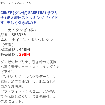
サイズ：22～25cm
GUNZE(グンゼ)SABRINA(サブリ
ナ)婦人着圧ストッキング ひざ下
丈 美しく引き締める
メーカ：グンゼ（株）
品番：SBS520
素材：ナイロン・ポリウレタン
（年間）
標準価格：
440円
販売価格：
308円
グンゼのサブリナ、引き締めて美脚
へ導く着圧ショートストッキング(ひ
ざ下丈)。
グンゼオリジナルのグラデーション
着圧。足首着圧13hPa。肌になじむ
自然な透明感。
ソフトフィットくちゴム。穴があい
ても伝線しにくい。つま先補強。足
の形にセット。