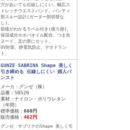
穴があいても伝線しにくい。幅広ス
トレッチウエストバンド。パンティ
部スルー設計(ガーター部切替な
し)。
前後がわかるラベル付き(後ろ側)。
保湿成分ホホバオイル配合。つま先
ヌード。足の形にセット。
UV対策、静電気防止、デオドラン
ト。
GUNZE SABRINA Shape 美しく
引き締める 伝線しにくい 婦人パ
ンスト
メーカ：グンゼ（株）
品番：SB520
素材：ナイロン・ポリウレタン
（年間）
標準価格：
660円
販売価格：
462円
グンゼ、サブリナのShape 美しく引