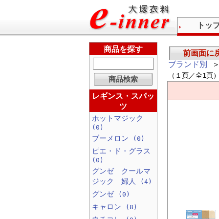
トッ
商品を探す
前画面に
ブランド別
＞
（１頁／全1頁
レギンス・スパッ
ツ
ホットマジック
(0)
ブーメロン
(0)
ピエ・ド・グラス
(0)
グンゼ クールマ
ジック 婦人
(4)
グンゼ
(0)
キャロン
(8)