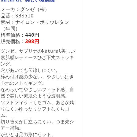
メーカ：グンゼ（株）
品番：SBS510
素材：ナイロン・ポリウレタン
（年間）
標準価格：
440円
販売価格：
308円
グンゼ、サブリナのNatural美しい
素肌感レディースひざ下丈ストッキ
ング。
穴があいても伝線しにくい。
締め付け感の少ない、やさしいはき
心地のストッキング。
なめらかでやさしいフィット感、自
然で美しい素肌のような透明感。
ソフトフィットくちゴム、あとが残
りにくいゆったりソフトなくちゴ
ム。
切り替えが目立ちにくい、つま先シ
アー補強。
かかとは足の形にセット。