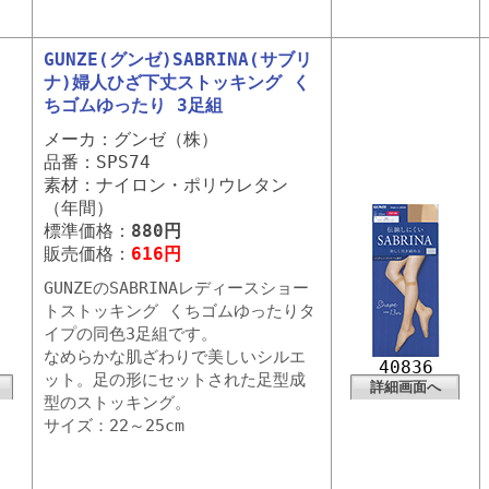
GUNZE(グンゼ)SABRINA(サブリ
ナ)婦人ひざ下丈ストッキング く
ちゴムゆったり 3足組
メーカ：グンゼ（株）
品番：SPS74
素材：ナイロン・ポリウレタン
（年間）
標準価格：
880円
販売価格：
616円
GUNZEのSABRINAレディースショー
トストッキング くちゴムゆったりタ
イプの同色3足組です。
なめらかな肌ざわりで美しいシルエ
40836
ット。足の形にセットされた足型成
詳細画面へ
型のストッキング。
サイズ：22～25cm