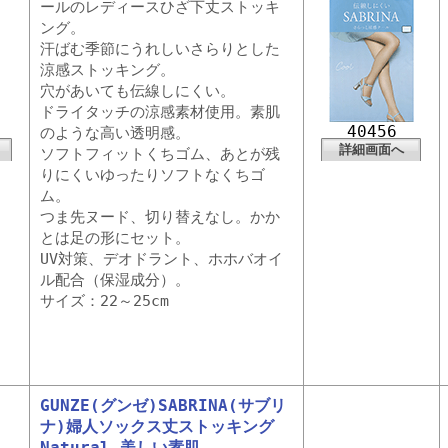
ールのレディースひざ下丈ストッキ
ング。
汗ばむ季節にうれしいさらりとした
涼感ストッキング。
穴があいても伝線しにくい。
ドライタッチの涼感素材使用。素肌
40456
のような高い透明感。
詳細画面へ
ソフトフィットくちゴム、あとが残
りにくいゆったりソフトなくちゴ
ム。
つま先ヌード、切り替えなし。かか
とは足の形にセット。
UV対策、デオドラント、ホホバオイ
ル配合（保湿成分）。
サイズ：22～25cm
GUNZE(グンゼ)SABRINA(サブリ
ナ)婦人ソックス丈ストッキング
Natural 美しい素肌