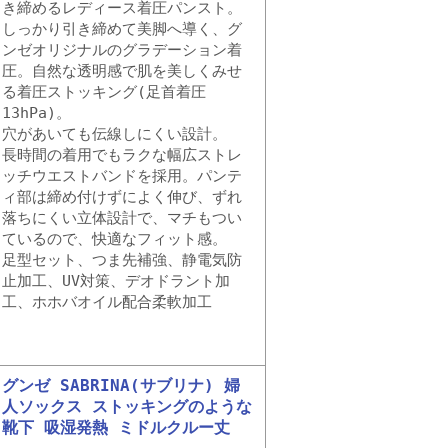
き締めるレディース着圧パンスト。
しっかり引き締めて美脚へ導く、グ
ンゼオリジナルのグラデーション着
圧。自然な透明感で肌を美しくみせ
る着圧ストッキング(足首着圧
13hPa)。
穴があいても伝線しにくい設計。
長時間の着用でもラクな幅広ストレ
ッチウエストバンドを採用。パンテ
ィ部は締め付けずによく伸び、ずれ
落ちにくい立体設計で、マチもつい
ているので、快適なフィット感。
足型セット、つま先補強、静電気防
止加工、UV対策、デオドラント加
工、ホホバオイル配合柔軟加工
グンゼ SABRINA(サブリナ) 婦
人ソックス ストッキングのような
靴下 吸湿発熱 ミドルクルー丈