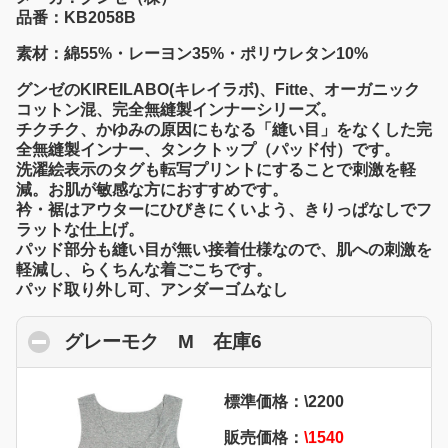
品番：KB2058B
素材：綿55%・レーヨン35%・ポリウレタン10%
グンゼのKIREILABO(キレイラボ)、Fitte、オーガニック
コットン混、完全無縫製インナーシリーズ。
チクチク、かゆみの原因にもなる「縫い目」をなくした完
全無縫製インナー、タンクトップ（パッド付）です。
洗濯絵表示のタグも転写プリントにすることで刺激を軽
減。お肌が敏感な方におすすめです。
衿・裾はアウターにひびきにくいよう、きりっぱなしでフ
ラットな仕上げ。
パッド部分も縫い目が無い接着仕様なので、肌への刺激を
軽減し、らくちんな着ごこちです。
パッド取り外し可、アンダーゴムなし
グレーモク M 在庫6
click to collapse co
標準価格：\2200
販売価格：
\1540