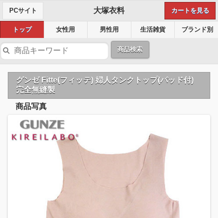
大塚衣料
PCサイト
カートを見る
トップ
女性用
男性用
生活雑貨
ブランド別
商品検索
グンゼ Fitte(フィッテ) 婦人タンクトップ(パッド付)
完全無縫製
商品写真