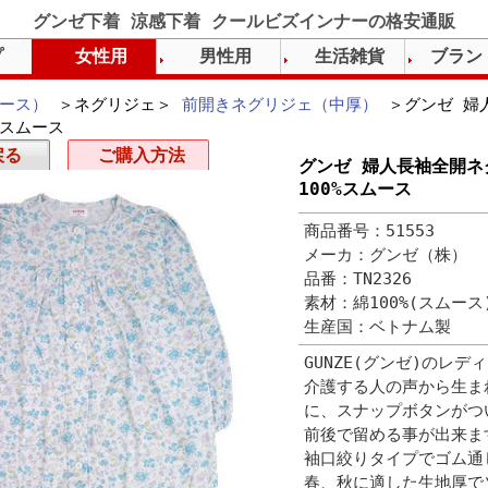
グンゼ下着 涼感下着 クールビズインナーの格安通販
プ
女性用
男性用
生活雑貨
ブラン
ース）
＞ネグリジェ＞
前開きネグリジェ（中厚）
＞グンゼ 婦
%スムース
戻る
ご購入方法
グンゼ 婦人長袖全開ネ
100%スムース
商品番号：51553
メーカ：グンゼ（株）
品番：TN2326
素材：綿100%(スムー
生産国：ベトナム製
GUNZE(グンゼ)のレ
介護する人の声から生ま
に、スナップボタンがつ
前後で留める事が出来ま
袖口絞りタイプでゴム通
春、秋に適した生地厚で