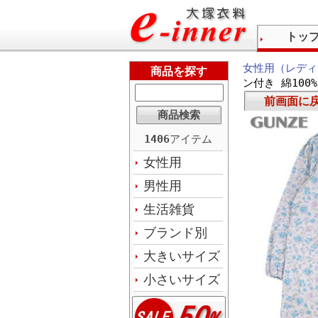
トッ
女性用（レディ
商品を探す
ン付き 綿100
前画面に
1406
アイテム
女性用
男性用
生活雑貨
ブランド別
大きいサイズ
小さいサイズ