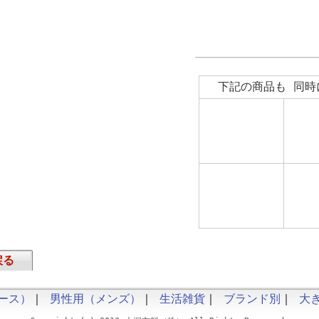
下記の商品も 同時
戻る
ース）
｜
男性用（メンズ）
｜
生活雑貨
｜
ブランド別
｜
大