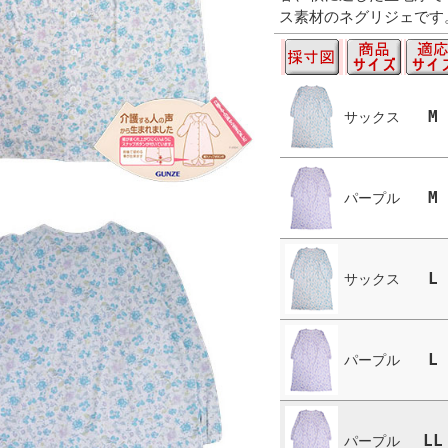
ス素材のネグリジェです
M
サックス
M
パープル
L
サックス
L
パープル
LL
パープル