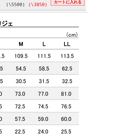
(\5500)
(\3850)