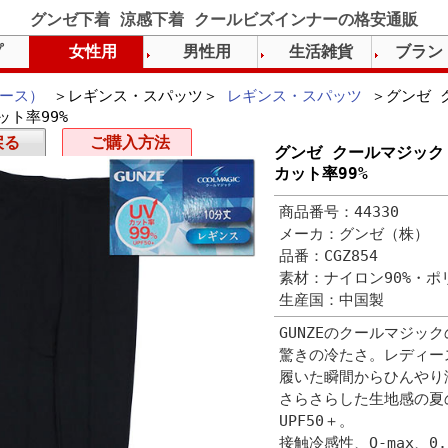
グンゼ下着 涼感下着 クールビズインナーの格安通販
プ
女性用
男性用
生活雑貨
ブラン
ース）
＞レギンス・スパッツ＞
レギンス・スパッツ
＞グンゼ ク
ット率99%
戻る
ご購入方法
グンゼ クールマジック 
カット率99%
商品番号：44330
メーカ：グンゼ（株）
品番：CGZ854
素材：ナイロン90%・ポ
生産国：中国製
GUNZEのクールマジッ
驚きの冷たさ。レディー
履いた瞬間からひんやり
さらさらした生地感の夏
UPF50＋。
接触冷感性、Q-max、0