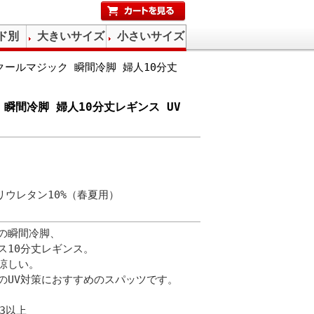
ド別
大きいサイズ
小さいサイズ
ールマジック 瞬間冷脚 婦人10分丈
瞬間冷脚 婦人10分丈レギンス UV
リウレタン10%（春夏用）
クの瞬間冷脚、
ス10分丈レギンス。
涼しい。
のUV対策におすすめのスパッツです。
.3以上