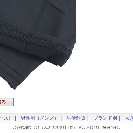
戻る
ース）
｜
男性用（メンズ）
｜
生活雑貨
｜
ブランド別
｜
大
Copyright (c) 2013 大塚衣料（株） All Rights Reserved.