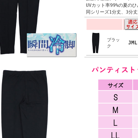
UVカット率99%の夏の
同シリーズ1分丈、3分丈
ブラッ
JML
ク