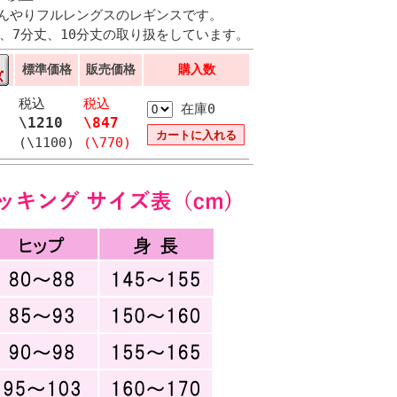
ひんやりフルレングスのレギンスです。
、7分丈、10分丈の取り扱をしています。
標準価格
販売価格
購入数
税込
税込
在庫0
\1210
\847
(\1100)
(\770)