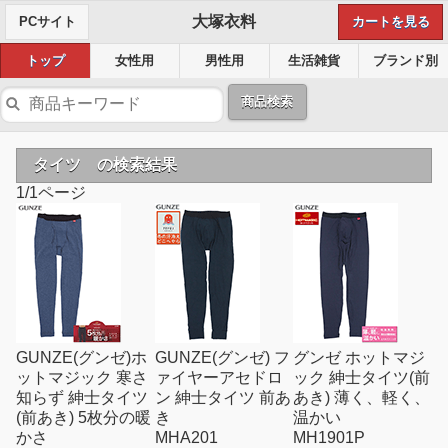
大塚衣料
PCサイト
カートを見る
トップ
女性用
男性用
生活雑貨
ブランド別
商品検索
タイツ の検索結果
1/1ページ
GUNZE(グンゼ)ホ
GUNZE(グンゼ) フ
グンゼ ホットマジ
ットマジック 寒さ
ァイヤーアセドロ
ック 紳士タイツ(前
知らず 紳士タイツ
ン 紳士タイツ 前あ
あき) 薄く、軽く、
(前あき) 5枚分の暖
き
温かい
かさ
MHA201
MH1901P