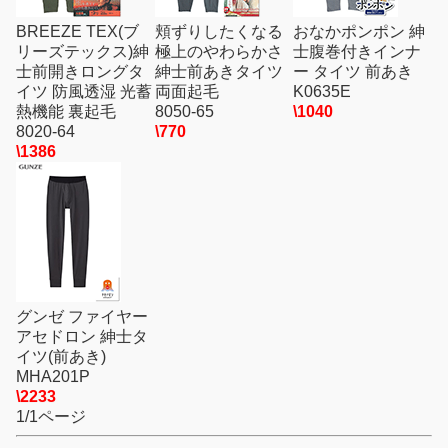
BREEZE TEX(ブ
頬ずりしたくなる
おなかポンポン 紳
リーズテックス)紳
極上のやわらかさ
士腹巻付きインナ
士前開きロングタ
紳士前あきタイツ
ー タイツ 前あき
イツ 防風透湿 光蓄
両面起毛
K0635E
熱機能 裏起毛
8050-65
\1040
8020-64
\770
\1386
グンゼ ファイヤー
アセドロン 紳士タ
イツ(前あき)
MHA201P
\2233
1/1ページ