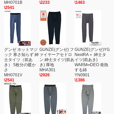
MH0701B
\2233
\1463
\2541
グンゼ ホットマジ
GUNZE(グンゼ) フ
GUNZE(グンゼ)YG
ック 寒さ知らず 紳
ァイヤーアセドロ
NextRA＋ 紳士タ
士タイツ（前あ
ン 紳士タイツ(前あ
イツ(前あき)
き） 5枚分の暖か
き) 厚地
WARM∞DEO 発熱
さ
MHA301
する綿
MH0701V
\2926
YN0901
\2541
\1386