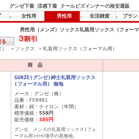
グンゼ下着 涼感下着 クールビズインナーの格安通販
プ
女性用
男性用
生活雑貨
ブラン
男性用（メンズ）ソックス礼装用ソックス（フォーマ
戻る
ズ）
＞ソックス ＞礼装用ソックス（フォーマル用）
商 品
GUNZE(グンゼ)紳士礼装用ソックス
(フォーマル用) 無地
メーカ：グンゼ（株）
品番：FE0481
素材：綿・ナイロン（年間）
標準価格：
550円
販売価格：
385円
グンゼ、メンズの礼装用ソックス(フォ
ーマル用)やや薄手の黒無地。