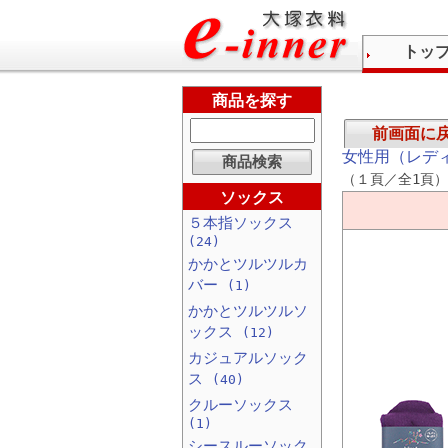
トッ
商品を探す
前画面に
女性用（レデ
（１頁／全1頁）
ソックス
５本指ソックス
(24)
かかとツルツルカ
バー
(1)
かかとツルツルソ
ックス
(12)
カジュアルソック
ス
(40)
クルーソックス
(1)
シースルーソック