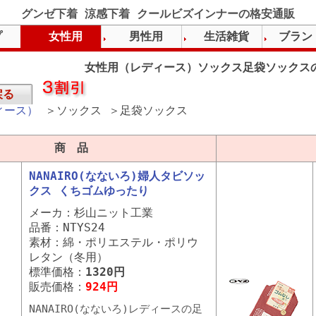
グンゼ下着 涼感下着 クールビズインナーの格安通販
プ
女性用
男性用
生活雑貨
ブラン
女性用（レディース）ソックス足袋ソックス
戻る
ィース）
＞ソックス ＞足袋ソックス
商 品
NANAIRO(なないろ)婦人タビソッ
クス くちゴムゆったり
メーカ：杉山ニット工業
品番：NTYS24
素材：綿・ポリエステル・ポリウ
レタン（冬用）
標準価格：
1320円
販売価格：
924円
NANAIRO(なないろ)レディースの足