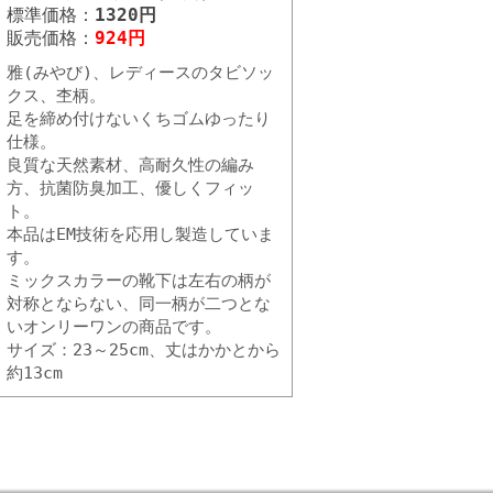
標準価格：
1320円
販売価格：
924円
雅(みやび)、レディースのタビソッ
クス、杢柄。
足を締め付けないくちゴムゆったり
仕様。
良質な天然素材、高耐久性の編み
方、抗菌防臭加工、優しくフィッ
ト。
本品はEM技術を応用し製造していま
す。
ミックスカラーの靴下は左右の柄が
対称とならない、同一柄が二つとな
いオンリーワンの商品です。
サイズ：23～25cm、丈はかかとから
約13cm