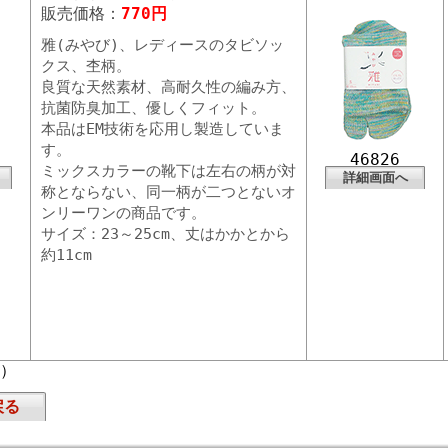
販売価格：
770円
雅(みやび)、レディースのタビソッ
クス、杢柄。
良質な天然素材、高耐久性の編み方、
抗菌防臭加工、優しくフィット。
本品はEM技術を応用し製造していま
す。
46826
ミックスカラーの靴下は左右の柄が対
詳細画面へ
称とならない、同一柄が二つとないオ
ンリーワンの商品です。
サイズ：23～25cm、丈はかかとから
約11cm
頁）
戻る