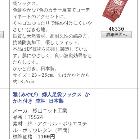
袋ソックス。
色鮮やかな7色のカラー展開でコーデ
ィネートのアクセントに。
くちゴムゆったりで締め付けにくいや
46330
さしいはき心地。
詳細画面へ
良質な天然素材、高耐久性の編み方、
抗菌防臭加工、優しくフィット。
本品はEM技術を応用し製造していま
す。肌にやさしく、良い波動効果をも
たらします。
かかと付き。日本製。
サイズ：23～25cm、丈はかかとから
約13.5cm
雅(みやび) 婦人足袋ソックス か
かと付き 杢柄 日本製
メーカ：杉山ニット工業
品番：TSS24
素材：綿・アクリル・ポリエステ
ル・ポリウレタン（年間）
標準価格：
1100円