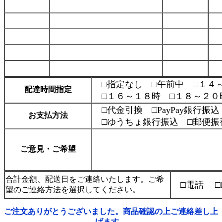
□指定なし □午前中 □１４
配達時間指定
□１６～１８時 □１８～２０
□代金引換 □PayPay銀行振
お支払方法
□ゆうちょ銀行振込 □郵便振
ご意見・ご希望
合計金額、配送日をご連絡いたします。ご希
□電話 □FA
望のご連絡方法を選択してください。
ご注文ありがとうございました。商品確認の上ご連絡差し上
げます。