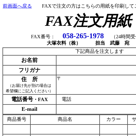
前画面へ戻る
FAXで注文の方はこちらの用紙を印刷して
FAX注文用紙
058-265-1978
FAX番号：
（24時間
大塚衣料（株） 担当 武藤 宛
下記商品を注文します
お名前
フリガナ
〒
住 所
（お届け先が別の場合は
希望欄にご記入ください）
電話番号
電話 F
・FAX
E-mail
商品番号
商品名
カラー