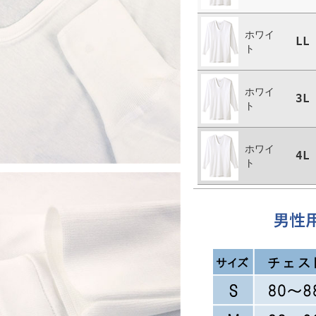
ホワイ
LL
ト
ホワイ
3L
ト
ホワイ
4L
ト