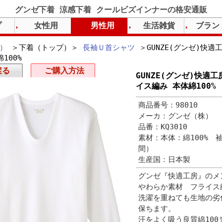
グンゼ下着 涼感下着 クールビズインナーの格安通販
プ
女性用
男性用
生活雑貨
ブラン
）
＞下着（トップ）＞
長袖Ｕ首シャツ
＞GUNZE(グンゼ)快適
100%
戻る
ご購入方法
GUNZE(グンゼ)快適
イス編み 本体綿100%
商品番号：98010
メーカ：グンゼ（株）
品番：KQ3010
素材：本体：綿100% 
間）
生産国：日本製
グンゼ『快適工房』のメ
やわらか素材 フライス
洗濯を重ねても生地の劣
保ちます。
汗をよく吸う良質綿10