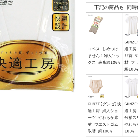
下記の商品も 同時
GUNZ
コベス しめつけ
適工房
ません！婦人ソッ
Ｕ首 
クス 表糸綿100%
材 フ
綿100
GUNZE(グンゼ)快
GUNZ
適工房 婦人ショ
適工房
ーツ やわらか素
分袖ス
材 ウエストゴム
やわら
取替 綿100%
100%