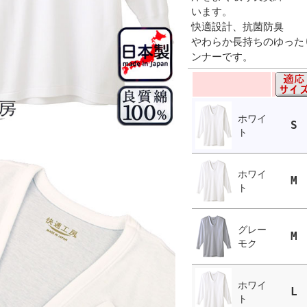
います。
快適設計、抗菌防臭
やわらか長持ちのゆった
ンナーです。
ホワイ
S
ト
ホワイ
M
ト
グレー
M
モク
ホワイ
L
ト