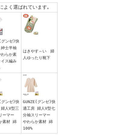
によく選ばれています｡
E(グンゼ)快
 紳士半袖
はきやす～い 婦
やわらか素
人ゆったり靴下
ライス編み
%
E(グンゼ)快
GUNZE(グンゼ)快
 婦人V型三
適工房 婦人V型七
リーマー
分袖スリーマー
か素材 綿
やわらか素材 綿
100%