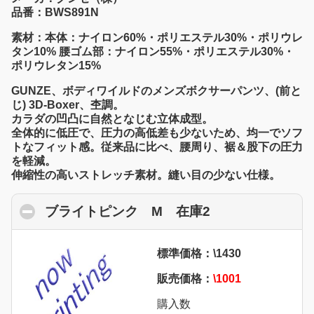
品番：BWS891N
素材：本体：ナイロン60%・ポリエステル30%・ポリウレ
タン10% 腰ゴム部：ナイロン55%・ポリエステル30%・
ポリウレタン15%
GUNZE、ボディワイルドのメンズボクサーパンツ、(前と
じ) 3D-Boxer、杢調。
カラダの凹凸に自然となじむ立体成型。
全体的に低圧で、圧力の高低差も少ないため、均一でソフ
トなフィット感。従来品に比べ、腰周り、裾＆股下の圧力
を軽減。
伸縮性の高いストレッチ素材。縫い目の少ない仕様。
ブライトピンク M 在庫2
click to collaps
標準価格：\1430
販売価格：
\1001
購入数