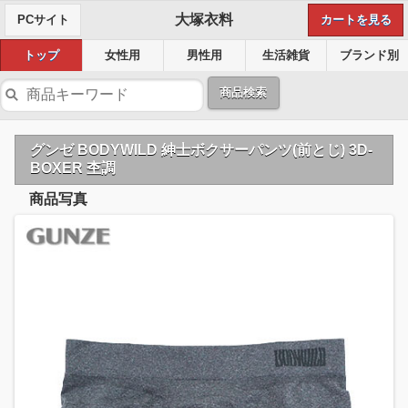
大塚衣料
PCサイト
カートを見る
トップ
女性用
男性用
生活雑貨
ブランド別
商品検索
グンゼ BODYWILD 紳士ボクサーパンツ(前とじ) 3D-
BOXER 杢調
商品写真