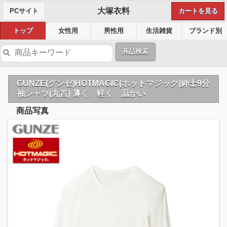
大塚衣料
PCサイト
カートを見る
トップ
女性用
男性用
生活雑貨
ブランド別
商品検索
GUNZE(グンゼ)HOTMAGIC(ホットマジック)紳士9分
袖シャツ(丸首) 薄く、軽く、温かい
商品写真