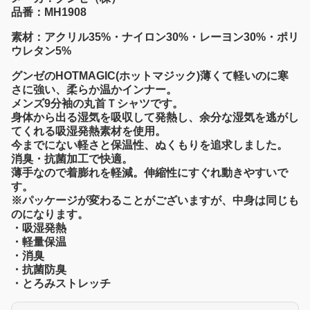
品番：MH1908
素材：アクリル35%・ナイロン30%・レーヨン30%・ポリ
ウレタン5%
グンゼのHOTMAGIC(ホットマジック)薄くて軽いのに寒
さに強い、柔らか温かインナー。
メンズ9分袖の丸首Ｔシャツです。
身体から出る湿気を吸収して発熱し、余分な湿気を逃がし
てくれる吸湿発熱素材を使用。
今までにない軽さと保温性、ぬくもりを追求しました。
消臭・抗菌加工で快適。
薄手なので着膨れを軽減。伸縮性にすぐれ動きやすいで
す。
※パッケージが変わることがございますが、中身は同じも
のになります。
・吸湿発熱
・軽量保温
・消臭
・抗菌防臭
・とろみストレッチ