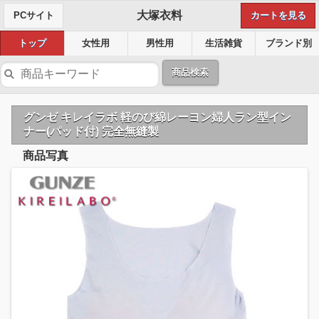
大塚衣料
PCサイト
カートを見る
トップ
女性用
男性用
生活雑貨
ブランド別
商品検索
グンゼ キレイラボ 軽のび綿レーヨン婦人ラン型イン
ナー(パッド付) 完全無縫製
商品写真