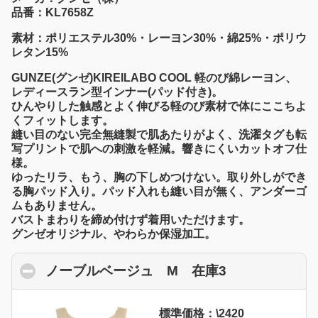
品番：KL7658Z
素材：ポリエステル30%・レーヨン30%・綿25%・ポリウ
レタン15%
GUNZE(グンゼ)KIREILABO COOL 軽のび綿レーヨン、
レディースラン型インナー(パッド付き)。
ひんやりした触感とよく伸びる軽のび素材で体にここちよ
くフィットします。
縫い目のない完全無縫製で肌あたりがよく、洗濯タグも転
写プリントで肌への刺激を軽減。響きにくいカットオフ仕
様。
ゆったリラ、もう、胸の下しめつけない。取り外しができ
る胸パッド入り。パッド入れも縫い目が無く、アンダーゴ
ムもありません。
バストまわりを締め付けず着用いただけます。
グンゼオリジナル、やわらか保湿加工。
ノーブルベージュ M 在庫3
click to colla
標準価格：\2420