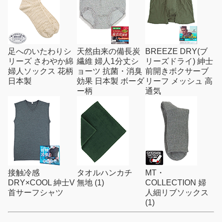
足へのいたわりシ
天然由来の備長炭
BREEZE DRY(ブ
リーズ さわやか綿
繊維 婦人1分丈シ
リーズドライ) 紳士
婦人ソックス 花柄
ョーツ 抗菌・消臭
前開きボクサーブ
日本製
効果 日本製 ボーダ
リーフ メッシュ 高
ー柄
通気
接触冷感
タオルハンカチ
MT・
DRY×COOL 紳士V
無地 (1)
COLLECTION 婦
首サーフシャツ
人細リブソックス
(1)