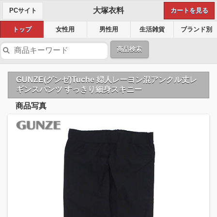
大塚衣料
PCサイト
カートを見る
トップ
女性用
男性用
生活雑貨
ブランド別
商品検索
GUNZE(グンゼ)Tuche 婦人レーヨン混アンクル丈レ
ギンスパンツ すっきり細身スキニー
商品写真