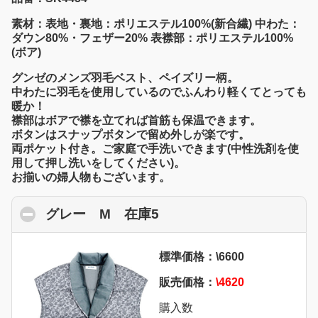
素材：表地・裏地：ポリエステル100%(新合繊) 中わた：
ダウン80%・フェザー20% 表襟部：ポリエステル100%
(ボア)
グンゼのメンズ羽毛ベスト、ペイズリー柄。
中わたに羽毛を使用しているのでふんわり軽くてとっても
暖か！
襟部はボアで襟を立てれば首筋も保温できます。
ボタンはスナップボタンで留め外しが楽です。
両ポケット付き。ご家庭で手洗いできます(中性洗剤を使
用して押し洗いをしてください)。
お揃いの婦人物もございます。
グレー M 在庫5
click to collapse conten
標準価格：\6600
販売価格：
\4620
購入数