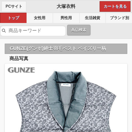
大塚衣料
PCサイト
カートを見る
トップ
女性用
男性用
生活雑貨
ブランド別
商品検索
GUNZE(グンゼ)紳士羽毛ベスト ペイズリー柄
商品写真