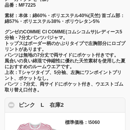
品番：MF7225
素材：本体：綿60%・ポリエステル40%(天竺) 首ゴム部：
綿57%・ポリエステル38%・ポリウレタン5%
グンゼのCOMME CI COMME(コムシコムサ)レディース5
分袖・7分丈パンツパジャマ。
トップスはボーダー柄のかぶりタイプで左胸部分にロゴプ
リントがあります。
パンツは無地の7分丈で両サイドにポケット付きです。
風合いの良い綿混で伸縮性に優れた天竺素材を使用した夏
におすすめのルームウエアです。
上衣：Tシャツタイプ、5分袖、左胸にワンポイントプリ
ント、ポケットなし。
パンツ：7分丈、両サイドにポケット付き、ウエストゴム
取り替え口付き。
ピンク L 在庫2
click to collapse content
標準価格：\5060