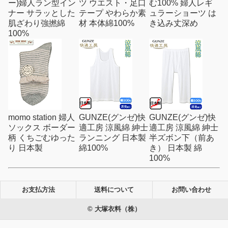
ー)婦人ラン型イン
ツ ウエスト・足口
む100% 婦人レギ
ナー サラッとした
テープ やわらか素
ュラーショーツ は
肌ざわり強撚綿
材 本体綿100%
き込み丈深め
100%
momo station 婦人
GUNZE(グンゼ)快
GUNZE(グンゼ)快
ソックス ボーダー
適工房 涼風綿 紳士
適工房 涼風綿 紳士
柄 くちごむゆった
ランニング 日本製
半ズボン下（前あ
り 日本製
綿100%
き） 日本製 綿
100%
お支払方法
送料について
お問い合わせ
© 大塚衣料（株）