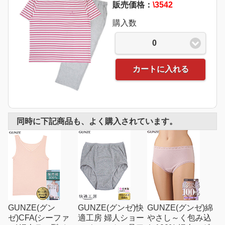
販売価格：
\3542
購入数
0
カートに入れる
同時に下記商品も、よく購入されています。
GUNZE(グン
GUNZE(グンゼ)快
GUNZE(グンゼ)綿
ゼ)CFA(シーファ
適工房 婦人ショー
やさし～く包み込