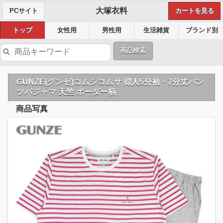
大塚衣料
PCサイト
カートを見る
トップ
女性用
男性用
生活雑貨
ブランド別
商品検索
GUNZE(グンゼ)コムシコムサ 婦人5分袖・7分丈パン
ツパジャマ 天竺 ボーダー柄
商品写真