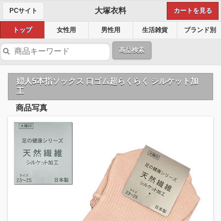
大塚衣料
PCサイト
カートを見る
トップ
女性用
男性用
生活雑貨
ブランド別
商品検索
婦人5本指ソックス 口ゴム超らくらく シルケット加
工
商品写真