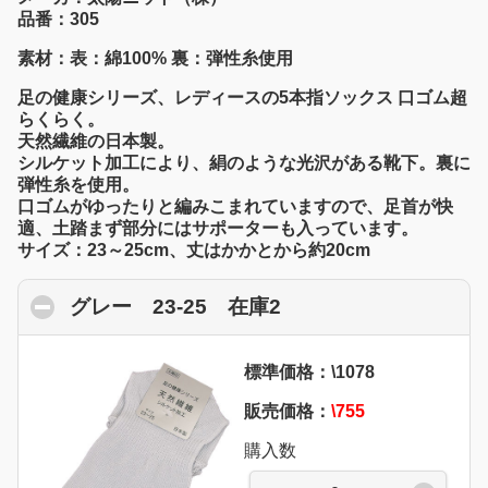
品番：305
素材：表：綿100% 裏：弾性糸使用
足の健康シリーズ、レディースの5本指ソックス 口ゴム超
らくらく。
天然繊維の日本製。
シルケット加工により、絹のような光沢がある靴下。裏に
弾性糸を使用。
口ゴムがゆったりと編みこまれていますので、足首が快
適、土踏まず部分にはサポーターも入っています。
サイズ：23～25cm、丈はかかとから約20cm
グレー 23-25 在庫2
click to collapse con
標準価格：\1078
販売価格：
\755
購入数