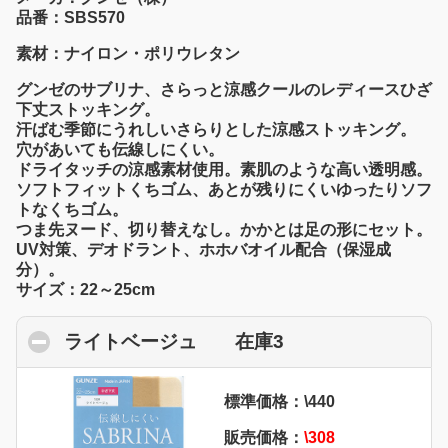
品番：SBS570
素材：ナイロン・ポリウレタン
グンゼのサブリナ、さらっと涼感クールのレディースひざ
下丈ストッキング。
汗ばむ季節にうれしいさらりとした涼感ストッキング。
穴があいても伝線しにくい。
ドライタッチの涼感素材使用。素肌のような高い透明感。
ソフトフィットくちゴム、あとが残りにくいゆったりソフ
トなくちゴム。
つま先ヌード、切り替えなし。かかとは足の形にセット。
UV対策、デオドラント、ホホバオイル配合（保湿成
分）。
サイズ：22～25cm
ライトベージュ 在庫3
click to collapse 
標準価格：\440
販売価格：
\308