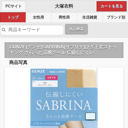
大塚衣料
PCサイト
カートを見る
トップ
女性用
男性用
生活雑貨
ブランド別
商品検索
GUNZE(グンゼ)SABRINA(サブリナ)ひざ下丈ストッ
キング さらっと涼感クール 伝線しにくい
商品写真