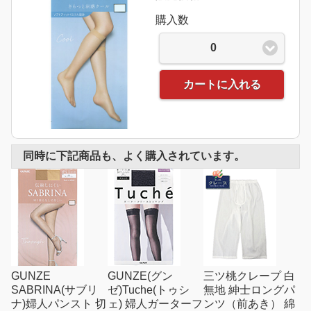
購入数
0
カートに入れる
同時に下記商品も、よく購入されています。
GUNZE
GUNZE(グン
三ツ桃クレープ 白
SABRINA(サブリ
ゼ)Tuche(トゥシ
無地 紳士ロングパ
ナ)婦人パンスト 切
ェ) 婦人ガーターフ
ンツ（前あき） 綿