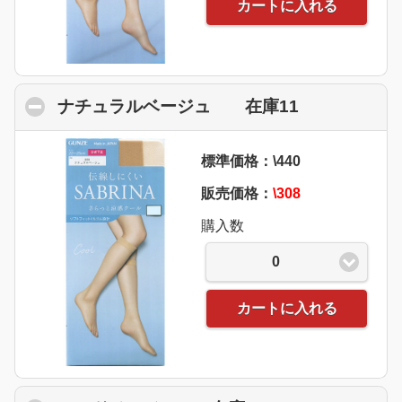
カートに入れる
ナチュラルベージュ 在庫11
click to col
標準価格：\440
販売価格：
\308
購入数
0
カートに入れる