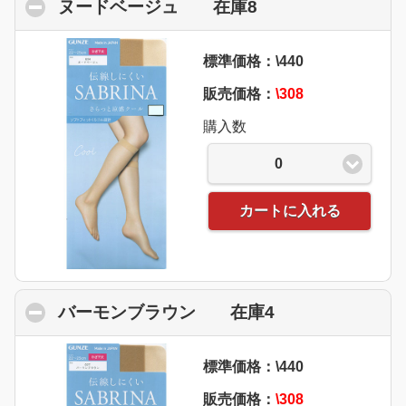
ヌードベージュ 在庫8
click to collapse 
標準価格：\440
販売価格：
\308
購入数
0
カートに入れる
バーモンブラウン 在庫4
click to collaps
標準価格：\440
販売価格：
\308