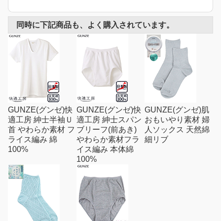
同時に下記商品も、よく購入されています。
GUNZE(グンゼ)快
GUNZE(グンゼ)快
GUNZE(グンゼ)肌
適工房 紳士半袖Ｕ
適工房 紳士スパン
おもいやり素材 婦
首 やわらか素材 フ
ブリーフ(前あき)
人ソックス 天然綿
ライス編み 綿
やわらか素材フラ
細リブ
100%
イス編み 本体綿
100%