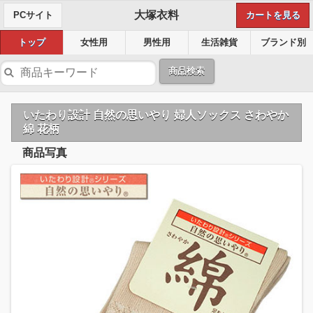
大塚衣料
PCサイト
カートを見る
トップ
女性用
男性用
生活雑貨
ブランド別
商品検索
いたわり設計 自然の思いやり 婦人ソックス さわやか
綿 花柄
商品写真