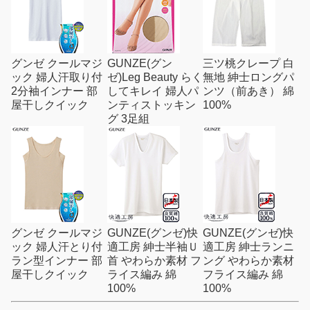
グンゼ クールマジ
GUNZE(グン
三ツ桃クレープ 白
ック 婦人汗取り付
ゼ)Leg Beauty らく
無地 紳士ロングパ
2分袖インナー 部
してキレイ 婦人パ
ンツ（前あき） 綿
屋干しクイック
ンティストッキン
100%
グ 3足組
グンゼ クールマジ
GUNZE(グンゼ)快
GUNZE(グンゼ)快
ック 婦人汗とり付
適工房 紳士半袖Ｕ
適工房 紳士ランニ
ラン型インナー 部
首 やわらか素材 フ
ング やわらか素材
屋干しクイック
ライス編み 綿
フライス編み 綿
100%
100%