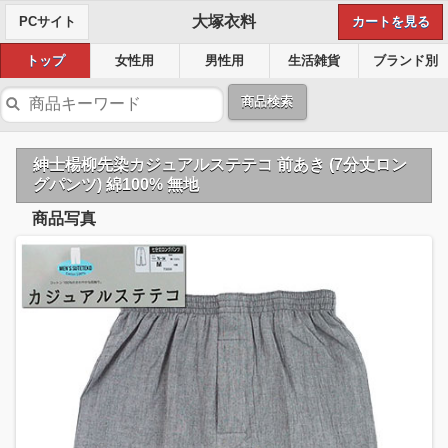
大塚衣料
PCサイト
カートを見る
トップ
女性用
男性用
生活雑貨
ブランド別
商品検索
紳士楊柳先染カジュアルステテコ 前あき (7分丈ロン
グパンツ) 綿100% 無地
商品写真