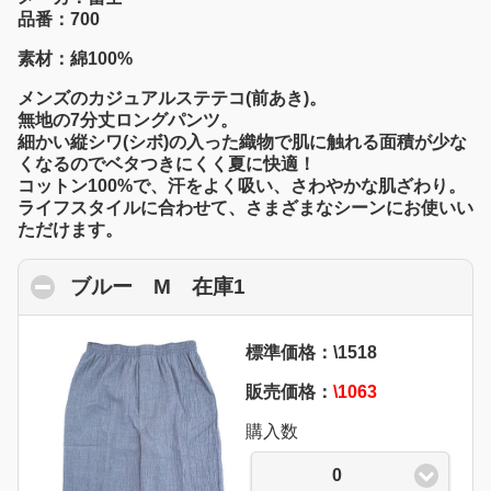
品番：700
素材：綿100%
メンズのカジュアルステテコ(前あき)。
無地の7分丈ロングパンツ。
細かい縦シワ(シボ)の入った織物で肌に触れる面積が少な
くなるのでベタつきにくく夏に快適！
コットン100%で、汗をよく吸い、さわやかな肌ざわり。
ライフスタイルに合わせて、さまざまなシーンにお使いい
ただけます。
ブルー M 在庫1
click to collapse conten
標準価格：\1518
販売価格：
\1063
購入数
0