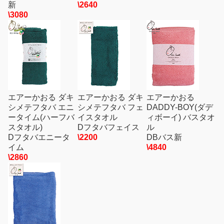
新
\2640
\3080
エアーかおる ダキ
エアーかおる ダキ
エアーかおる
シメテフタバ エニ
シメテフタバ フェ
DADDY-BOY(ダデ
ータイム(ハーフバ
イスタオル
ィボーイ) バスタオ
スタオル)
Dフタバフェイス
ル
Dフタバエニータ
\2200
DBバス新
イム
\4840
\2860