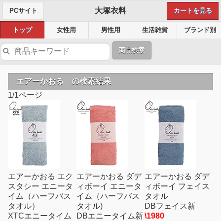
大塚衣料
PCサイト
カートを見る
トップ
女性用
男性用
生活雑貨
ブランド別
商品検索
エアーかおる の検索結果
1/1ページ
エアーかおる エク
エアーかおる ダデ
エアーかおる ダデ
スタシー エニータ
ィボーイ エニータ
ィボーイ フェイス
イム（ハーフバス
イム（ハーフバス
タオル
タオル）
タオル)
DBフェイス新
XTCエニータイム
DBエニータイム新
\1980